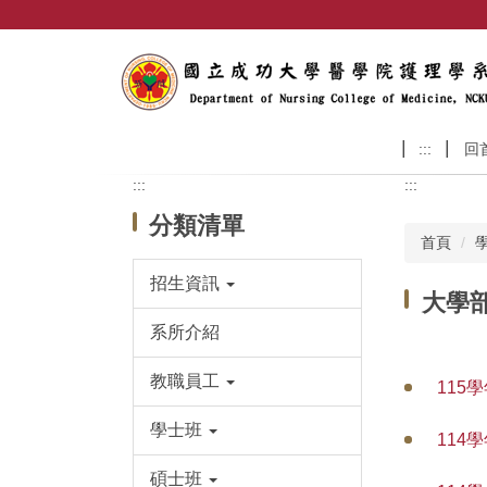
跳
到
主
要
內
容
:::
回
區
:::
:::
分類清單
首頁
招生資訊
大學
系所介紹
教職員工
115
學士班
114
碩士班