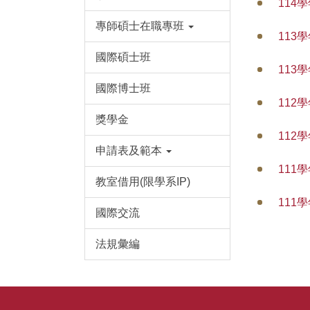
114
專師碩士在職專班
113
國際碩士班
113
國際博士班
112
獎學金
112
申請表及範本
111
教室借用(限學系IP)
111
國際交流
法規彙編