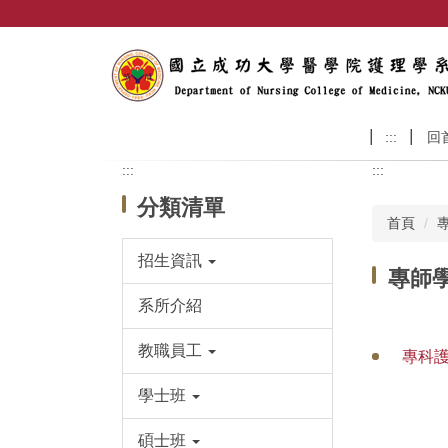
跳
到
主
要
內
容
:::
回
區
:::
:::
分類清單
首頁
招生資訊
專師
系所介紹
教職員工
專科護
學士班
碩士班