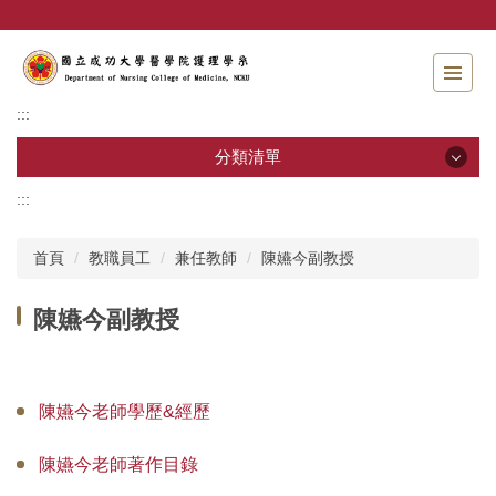
跳
到
主
要
內
:::
容
區
分類清單
:::
分類清單
首頁
教職員工
兼任教師
陳嬿今副教授
招生資訊
陳嬿今副教授
系所介紹
教職員工
陳嬿今老師學歷&經歷
學士班
陳嬿今老師著作目錄
碩士班