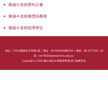
陳嬿今老師歷年計畫
專師碩士在職專班
國際碩士班
陳嬿今老師獲獎與榮譽
國際博士班
陳嬿今老師指導學生
獎學金
:::
申請表及範本
地址：70101臺南市大學路1號｜電話：06-2353535轉5034｜傳真：06-2377550｜信
箱：em75034@email.ncku.edu.tw
教室借用(限學系IP)
Copyright © 2026 國立成功大學護理學系(所) 版權所有
國際交流
法規彙編