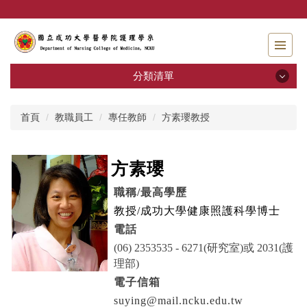
跳
到
主
要
內
分類清單
容
區
分類清單
首頁
教職員工
專任教師
方素瓔教授
招生資訊
方素瓔
系所介紹
職稱
/
最高學歷
教職員工
教授
/
成功大學健康照護科學博士
電話
學士班
(06) 2353535 - 6271(研究室)或 2031(護
理部)
碩士班
電子信箱
專師碩士在職專班
suying@mail.ncku.edu.tw