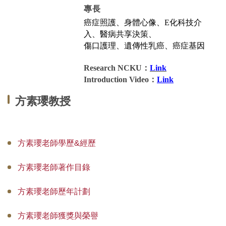
專長
國際碩士班
癌症照護、身體心像、
E
化科技介
入、醫病共享決策、
國際博士班
傷口護理、遺傳性乳癌、癌症基因
獎學金
Research NCKU
：
Link
Introduction Video：
Link
申請表及範本
方素瓔教授
教室借用(限學系IP)
國際交流
方素瓔老師學歷&經歷
法規彙編
方素瓔老師著作目錄
方素瓔老師歷年計劃
方素瓔老師獲獎與榮譽