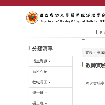
跳
到
主
要
內
容
:::
回
區
:::
:::
分類清單
首頁
教職
招生資訊
教師實
系所介紹
教職員工
教師實驗
學士班
碩士班