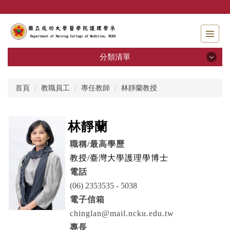
跳
到
主
要
內
分類清單
容
區
分類清單
首頁
教職員工
專任教師
林靜蘭教授
招生資訊
林靜蘭
系所介紹
職稱
/
最高學歷
教職員工
教授
/臺灣大學護理學
博士
電話
學士班
(06) 2353535 - 5038
電子信箱
碩士班
chinglan@mail.ncku.edu.tw
專師碩士在職專班
專長