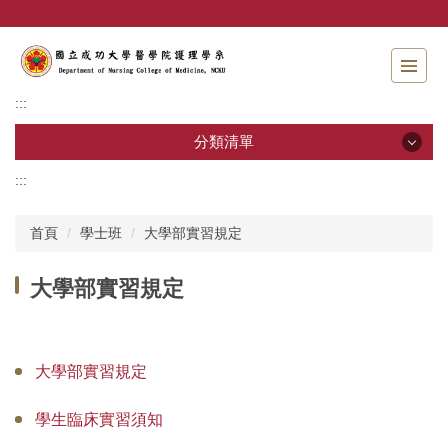
跳
到
主
要
內
:::
容
區
分類清單
:::
分類清單
首頁
學士班
大學部實習規定
招生資訊
大學部實習規定
系所介紹
教職員工
大學部實習規定
學士班
學生臨床實習須知
碩士班