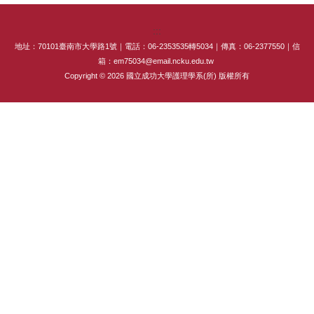
專師碩士在職專班
:::
國際碩士班
地址：70101臺南市大學路1號｜電話：06-2353535轉5034｜傳真：06-2377550｜信
箱：em75034@email.ncku.edu.tw
Copyright © 2026 國立成功大學護理學系(所) 版權所有
國際博士班
獎學金
申請表及範本
教室借用(限學系IP)
國際交流
法規彙編