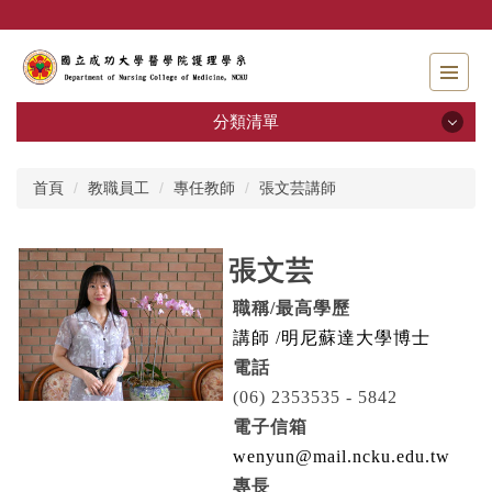
跳
到
主
要
內
分類清單
容
區
分類清單
首頁
教職員工
專任教師
張文芸講師
招生資訊
張文芸
系所介紹
職稱
/
最高學歷
教職員工
講師
/
明尼蘇達大學博士
電話
學士班
(06) 2353535 - 5842
電子信箱
碩士班
wenyun@mail.ncku.edu.tw
專師碩士在職專班
專長