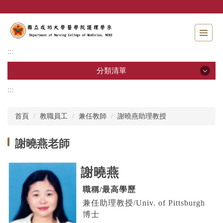
跳
到
主
要
內
:::
容
區
分類清單
:::
分類清單
首頁
教職員工
兼任教師
謝曉燕助理教授
招生資訊
謝曉燕老師
系所介紹
教職員工
謝曉燕
學士班
職稱
/
最高學歷
兼任助理教授/Univ. of Pittsburgh
碩士班
博士