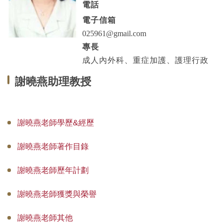
電話
專師碩士在職專班
電子信箱
國際碩士班
025961@gmail.com
專長
國際博士班
成人內外科、重症加護、護理行政
獎學金
謝曉燕助理教授
申請表及範本
教室借用(限學系IP)
謝曉燕老師學歷&經歷
國際交流
謝曉燕老師著作目錄
法規彙編
謝曉燕老師歷年計劃
謝曉燕老師獲獎與榮譽
謝曉燕老師其他