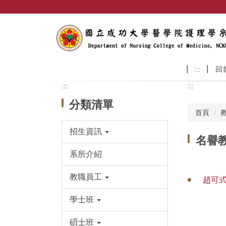
跳
到
主
要
內
容
:::
回
區
:::
:::
分類清單
首頁
招生資訊
名譽
系所介紹
教職員工
趙可
學士班
碩士班