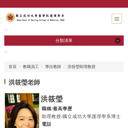
跳
到
主
要
內
:::
容
區
分類清單
:::
分類清單
首頁
教職員工
專任教師
洪筱瑩助理教授
招生資訊
洪筱瑩老師
系所介紹
教職員工
洪筱瑩
學士班
職稱
/
最高學歷
助理教授/國立成功大學護理學系博士
碩士班
電話