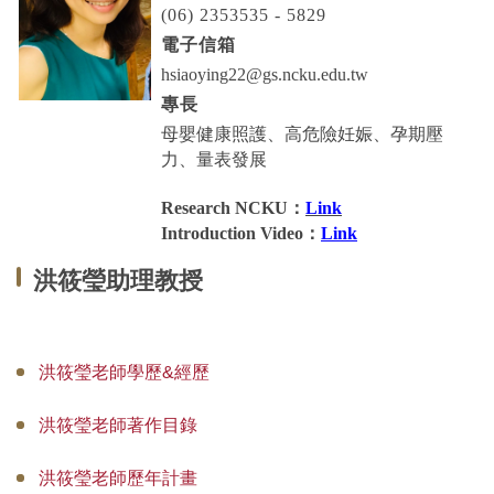
(06) 2353535 - 5829
專師碩士在職專班
電子信箱
國際碩士班
hsiaoying22@gs.ncku.edu.tw
專長
國際博士班
母嬰健康照護、高危險妊娠、孕期壓
力、量表發展
獎學金
Research NCKU：
Link
申請表及範本
Introduction Video：
Link
教室借用(限學系IP)
洪筱瑩助理教授
國際交流
法規彙編
洪筱瑩老師學歷&經歷
洪筱瑩老師著作目錄
洪筱瑩老師歷年計畫