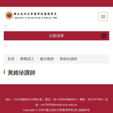
跳
到
主
要
內
:::
容
區
分類清單
:::
分類清單
首頁
教職員工
兼任教師
黃維珍講師
招生資訊
黃維珍講師
系所介紹
教職員工
:::
學士班
地址：70101臺南市大學路1號｜電話：06-2353535轉5034｜傳真：06-2377550｜信
箱：em75034@email.ncku.edu.tw
碩士班
Copyright © 2026 國立成功大學護理學系(所) 版權所有