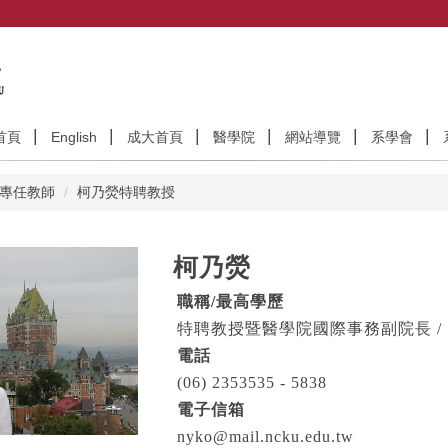
首頁
English
成大首頁
醫學院
網站導覽
系學會
專任教師
柯乃熒特聘教授
柯乃熒
職稱
/
最高學歷
特聘教授暨醫學院國際事務副院長
/
電話
(06) 2353535 - 5838
電子信箱
nyko@mail.ncku.edu.tw