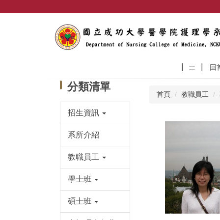
跳
到
主
要
內
容
:::
回
區
分類清單
首頁
教職員工
招生資訊
系所介紹
教職員工
學士班
碩士班