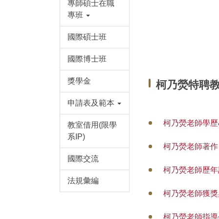
專師碩士在職
專班
國際碩士班
國際博士班
獎學金
柯乃熒特聘
申請表及範本
柯乃熒老師學歷
教室借用(限學
系IP)
柯乃熒老師著作
國際交流
柯乃熒老師歷年
法規彙編
柯乃熒老師獲獎
柯乃熒老師指導