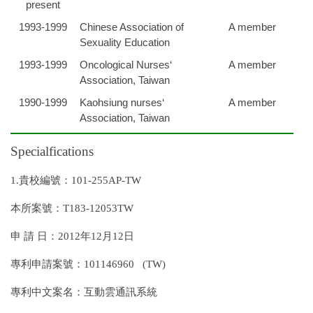
present
1993-1999
Chinese Association of
A member
Sexuality Education
1993-1999
Oncological Nurses‘
A member
Association, Taiwan
1990-1999
Kaohsiung nurses‘
A member
Association, Taiwan
Specialfications
1.貴校編號：101-255AP-TW
本所案號：T183-12053TW
申 請 日：2012年12月12日
專利申請案號：101146960 (TW)
專利中文案名：互動雲通訊系統