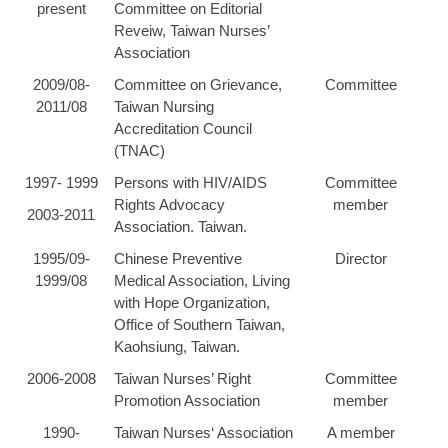
present
Committee on Editorial
Reveiw, Taiwan Nurses’
Association
2009/08-
Committee on Grievance,
Committee
2011/08
Taiwan Nursing
Accreditation Council
(TNAC)
1997- 1999
Persons with HIV/AIDS
Committee
Rights Advocacy
member
2003-2011
Association. Taiwan.
1995/09-
Chinese Preventive
Director
1999/08
Medical Association, Living
with Hope Organization,
Office of Southern Taiwan,
Kaohsiung, Taiwan.
2006-2008
Taiwan Nurses’ Right
Committee
Promotion Association
member
1990-
Taiwan Nurses‘ Association
A member