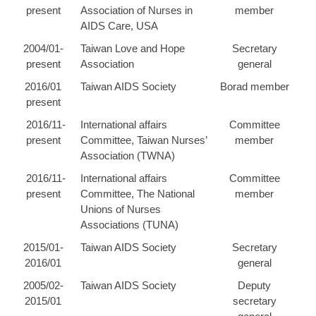
present
Association of Nurses in
member
AIDS Care, USA
2004/01-
Taiwan Love and Hope
Secretary
present
Association
general
2016/01
Taiwan AIDS Society
Borad member
present
2016/11-
International affairs
Committee
present
Committee, Taiwan Nurses’
member
Association (TWNA)
2016/11-
International affairs
Committee
present
Committee, The National
member
Unions of Nurses
Associations (TUNA)
2015/01-
Taiwan AIDS Society
Secretary
2016/01
general
2005/02-
Taiwan AIDS Society
Deputy
2015/01
secretary