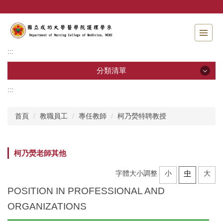
跳
到
主
要
內
:::
容
區
分類清單
:::
分類清單
首頁
教職員工
專任教師
柯乃熒特聘教授
招生資訊
系所介紹
柯乃熒老師其他
教職員工
字體大小調整
小
中
大
學士班
POSITION IN PROFESSIONAL AND
ORGANIZATIONS
碩士班