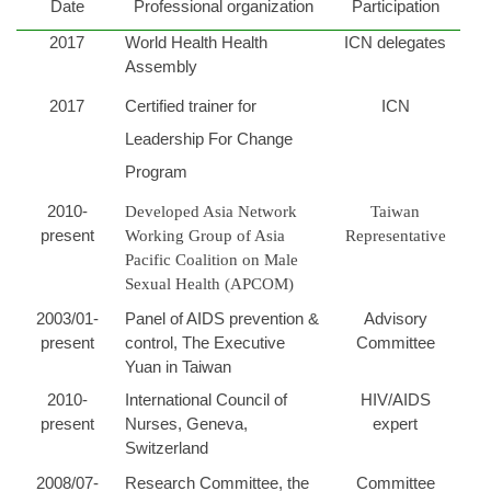
Date
Professional organization
Participation
專師碩士在職專班
2017
World Health Health
ICN delegates
Assembly
國際碩士班
2017
Certified trainer for
ICN
國際博士班
Leadership For Change
獎學金
Program
2010-
Developed Asia Network
Taiwan
申請表及範本
present
Working Group of Asia
Representative
Pacific Coalition on Male
教室借用(限學系IP)
Sexual Health (APCOM)
2003/01-
Panel of AIDS prevention &
Advisory
國際交流
present
control, The Executive
Committee
Yuan in Taiwan
法規彙編
2010-
International Council of
HIV/AIDS
present
Nurses, Geneva,
expert
Switzerland
2008/07-
Research Committee, the
Committee