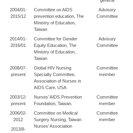
general
2004/01-
Committee on AIDS
Advisory
2015/12
prevention education, The
Committee
Ministry of Education,
Taiwan
2014/01-
Committee for Gender
Advisory
2016/01
Equity Education, The
Committee
Ministry of Education,
Taiwan
2008/07-
Global HIV Nursing
Committee
present
Specialty Committee,
member
Association of Nurses in
AIDS Care, USA
2003/12-
Nurses’ AIDS Prevention
Committee
present
Foundation, Taiwan.
member
2006/02-
Committee on Medical
Committee
2012
Surgery Nursing, Taiwan
member
Nurses’ Association
2013/8-