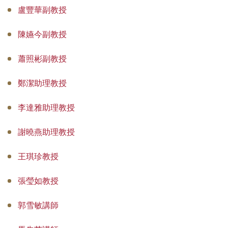
盧豐華副教授
專師碩士在職專班
國際碩士班
陳嬿今副教授
國際博士班
蕭照彬副教授
獎學金
鄭潔助理教授
申請表及範本
李達雅助理教授
教室借用(限學系IP)
謝曉燕助理教授
國際交流
王琪珍教授
法規彙編
張瑩如教授
郭雪敏講師