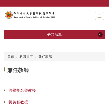
跳
到
主
要
內
:::
容
區
分類清單
:::
分類清單
首頁
教職員工
兼任教師
招生資訊
兼任教師
系所介紹
教職員工
徐畢卿名譽教授
學士班
黃美智教授
碩士班