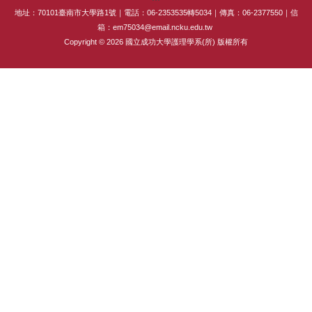
地址：70101臺南市大學路1號｜電話：06-2353535轉5034｜傳真：06-2377550｜信
專師碩士在職專班
箱：em75034@email.ncku.edu.tw
Copyright © 2026 國立成功大學護理學系(所) 版權所有
國際碩士班
國際博士班
獎學金
申請表及範本
教室借用(限學系IP)
國際交流
法規彙編