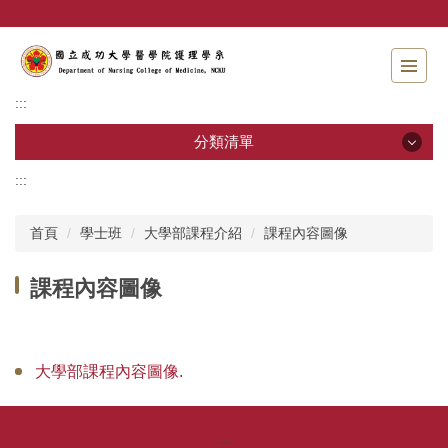
跳
到
主
要
內
:::
容
區
分類清單
:::
分類清單
首頁
學士班
大學部課程介紹
課程內容圖像
招生資訊
課程內容圖像
系所介紹
教職員工
大學部課程內容圖像.
學士班
碩士班
:::