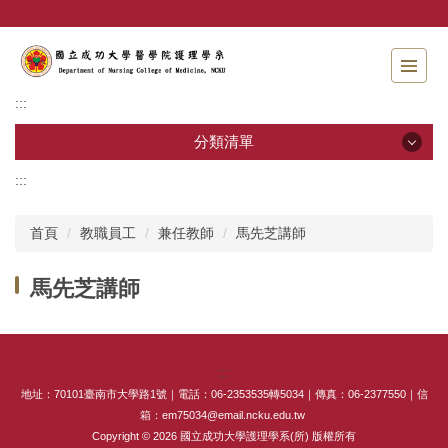
跳
到
主
要
內
:::
容
區
分類清單
:::
分類清單
首頁
教職員工
兼任教師
馬先芝講師
招生資訊
馬先芝講師
系所介紹
教職員工
:::
學士班
地址：70101臺南市大學路1號｜電話：06-2353535轉5034｜傳真：06-2377550｜信
箱：em75034@email.ncku.edu.tw
碩士班
Copyright © 2026 國立成功大學護理學系(所) 版權所有