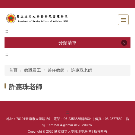
跳
到
主
要
內
:::
容
區
分類清單
:::
分類清單
首頁
教職員工
兼任教師
許惠珠老師
招生資訊
許惠珠老師
系所介紹
教職員工
:::
學士班
地址：70101臺南市大學路1號｜電話：06-2353535轉5034｜傳真：06-2377550｜信
箱：em75034@email.ncku.edu.tw
碩士班
Copyright © 2026 國立成功大學護理學系(所) 版權所有