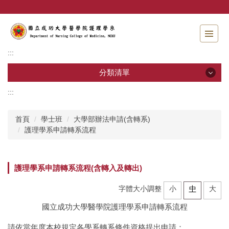
跳
到
主
要
內
:::
容
區
分類清單
:::
分類清單
首頁
學士班
大學部辦法申請(含轉系)
招生資訊
護理學系申請轉系流程
系所介紹
護理學系申請轉系流程(含轉入及轉出)
教職員工
字體大小調整
小
中
大
學士班
國立成功大學醫學院護理學系申請轉系流程
碩士班
請依當年度本校規定各學系轉系條件資格提出申請：