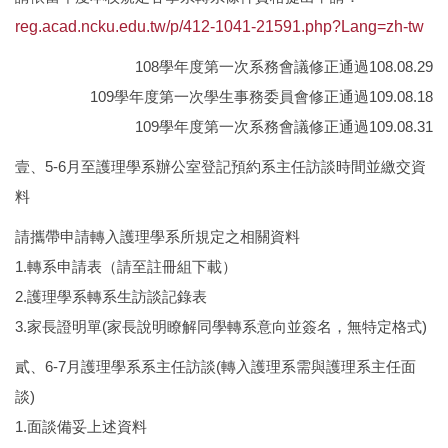
專師碩士在職專班
reg.acad.ncku.edu.tw/p/412-1041-21591.php?Lang=zh-tw
國際碩士班
108學年度第一次系務會議修正通過108.08.29
109學年度第一次學生事務委員會修正通過109.08.18
國際博士班
109學年度第一次系務會議修正通過109.08.31
獎學金
壹、5-6月至護理學系辦公室登記預約系主任訪談時間並繳交資
料
申請表及範本
請攜帶申請轉入護理學系所規定之相關資料
教室借用(限學系IP)
1.轉系申請表（請至註冊組下載）
國際交流
2.護理學系轉系生訪談記錄表
3.家長證明單(家長說明瞭解同學轉系意向並簽名，無特定格式)
法規彙編
貳、6-7月護理學系系主任訪談(轉入護理系需與護理系主任面
談)
1.面談備妥上述資料