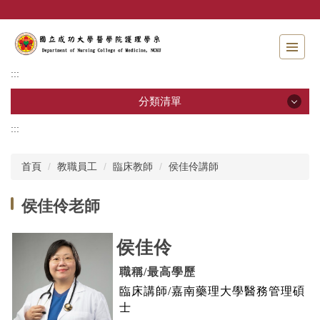
跳
到
主
要
內
:::
容
區
分類清單
:::
分類清單
首頁
教職員工
臨床教師
侯佳伶講師
招生資訊
侯佳伶老師
系所介紹
教職員工
侯佳伶
學士班
職稱
/
最高學歷
臨床講師/嘉南藥理大學醫務管理碩
碩士班
士