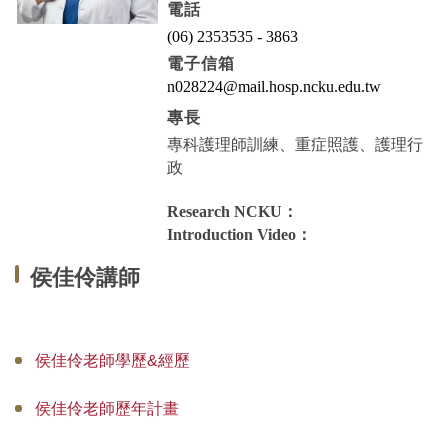
電話
專師碩士在職專班
(06) 2353535 - 3863
電子信箱
國際碩士班
n028224@mail.hosp.ncku.edu.tw
國際博士班
專長
專科護理師訓練、重症照護、護理行
獎學金
政
申請表及範本
Research NCKU：
Introduction Video：
教室借用(限學系IP)
侯佳伶講師
國際交流
法規彙編
侯佳伶老師學歷&經歷
侯佳伶老師歷年計畫