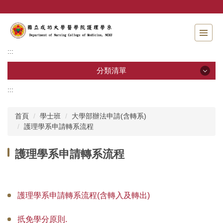
跳
到
主
要
內
:::
容
區
分類清單
:::
分類清單
首頁
學士班
大學部辦法申請(含轉系)
招生資訊
護理學系申請轉系流程
系所介紹
護理學系申請轉系流程
教職員工
學士班
護理學系申請轉系流程(含轉入及轉出)
碩士班
扺免學分原則.