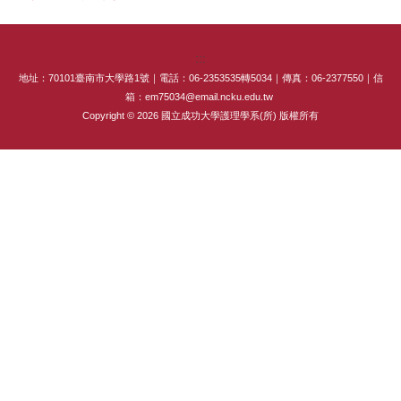
專師碩士在職專班
:::
國際碩士班
地址：70101臺南市大學路1號｜電話：06-2353535轉5034｜傳真：06-2377550｜信
箱：em75034@email.ncku.edu.tw
國際博士班
Copyright © 2026 國立成功大學護理學系(所) 版權所有
獎學金
申請表及範本
教室借用(限學系IP)
國際交流
法規彙編