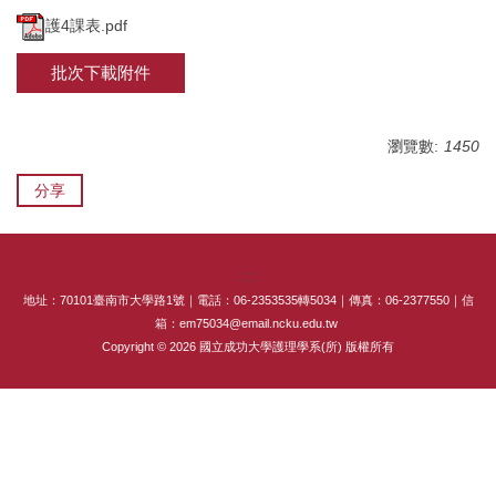
專師碩士在職專班
護4課表.pdf
批次下載附件
國際碩士班
國際博士班
瀏覽數:
1450
獎學金
分享
申請表及範本
教室借用(限學系IP)
:::
地址：70101臺南市大學路1號｜電話：06-2353535轉5034｜傳真：06-2377550｜信
國際交流
箱：em75034@email.ncku.edu.tw
Copyright © 2026 國立成功大學護理學系(所) 版權所有
法規彙編