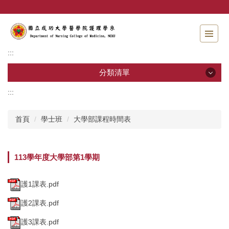
跳
到
主
要
內
:::
容
區
分類清單
:::
分類清單
首頁
學士班
大學部課程時間表
招生資訊
系所介紹
113學年度大學部第1學期
教職員工
護1課表.pdf
學士班
護2課表.pdf
碩士班
護3課表.pdf