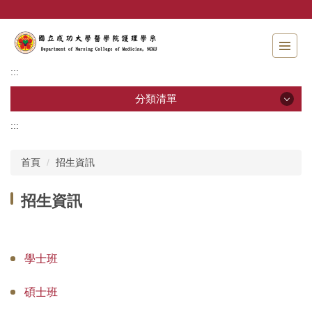
跳
到
主
要
內
:::
容
區
分類清單
:::
分類清單
首頁
招生資訊
招生資訊
招生資訊
系所介紹
教職員工
學士班
學士班
碩士班
碩士班