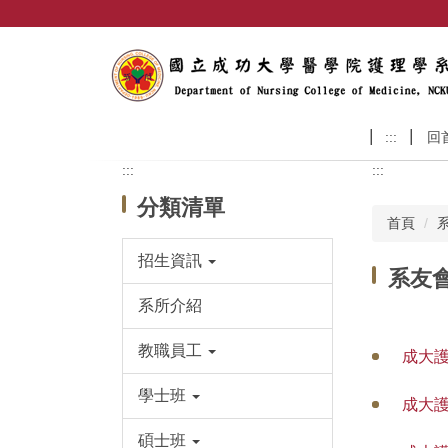
跳
到
主
要
內
容
:::
回
區
:::
:::
分類清單
首頁
招生資訊
系友
系所介紹
教職員工
成大護
學士班
成大護
碩士班