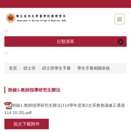
跳
到
主
要
內
:::
容
區
分類清單
:::
分類清單
首頁
碩士班
碩士班學生手冊
學生手冊相關表格
招生資訊
系所介紹
附錄1-教師指導研究生辦法
教職員工
附錄1-教師指導研究生辦法(114學年度第2次系務會議修正通過
學士班
114.10.20).pdf
批次下載附件
碩士班