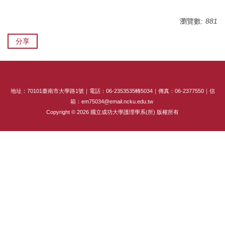
專師碩士在職專班
瀏覽數:
881
國際碩士班
分享
國際博士班
獎學金
:::
地址：70101臺南市大學路1號｜電話：06-2353535轉5034｜傳真：06-2377550｜信
申請表及範本
箱：em75034@email.ncku.edu.tw
Copyright © 2026 國立成功大學護理學系(所) 版權所有
教室借用(限學系IP)
國際交流
法規彙編