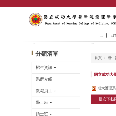
跳
到
主
要
內
容
:::
回
區
:::
:::
分類清單
首頁
招生
招生資訊
國立成功大學
系所介紹
成大護理系簡介
教職員工
批次下載
學士班
碩士班