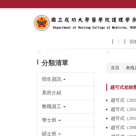
跳
到
主
要
內
容
:::
回
區
:::
:::
分類清單
首頁
教職
招生資訊
趙可式老師
系所介紹
趙可式（201
教職員工
趙可式（201
趙可式（201
學士班
趙可式（200
碩士班