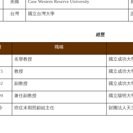
美國
Case Western Reserve University
台灣
國立台灣大學
經歷
月
職稱
名譽教授
國立成功大
15
教授
國立成功大
02
副教授
國立成功大
99
兼任副教授
國立陽明大
今
癌症末期照顧組主任
財團法人天