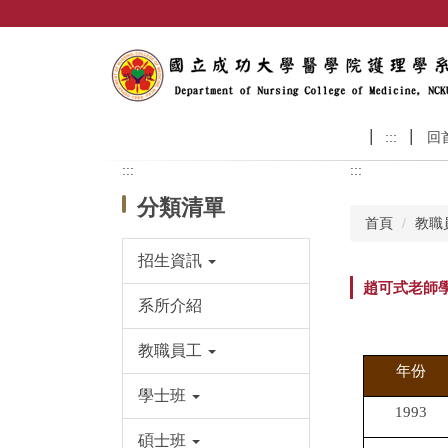
跳
到
主
要
內
容
:::
回
區
:::
:::
分類清單
首頁
教職
招生資訊
趙可式老師
系所介紹
教職員工
年份
學士班
1993
碩士班