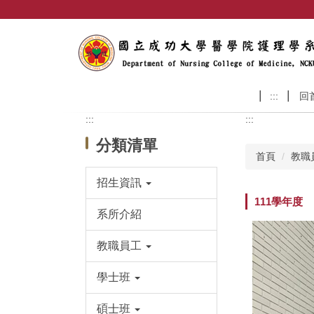
跳
到
主
要
內
容
:::
回
區
:::
:::
分類清單
首頁
教職
招生資訊
111學年度
系所介紹
教職員工
學士班
碩士班