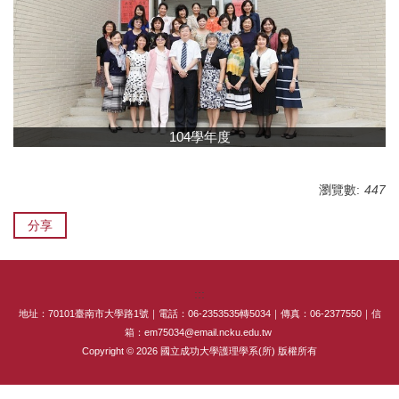
專師碩士在職專班
國際碩士班
國際博士班
104學年度
獎學金
申請表及範本
瀏覽數:
447
教室借用(限學系IP)
分享
國際交流
:::
法規彙編
地址：70101臺南市大學路1號｜電話：06-2353535轉5034｜傳真：06-2377550｜信
箱：em75034@email.ncku.edu.tw
Copyright © 2026 國立成功大學護理學系(所) 版權所有