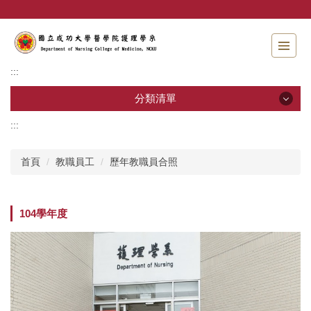
跳
到
主
要
內
:::
容
區
分類清單
:::
分類清單
首頁
教職員工
歷年教職員合照
招生資訊
系所介紹
104學年度
教職員工
學士班
碩士班