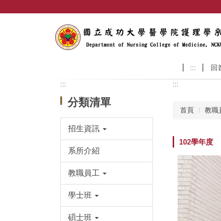
跳
到
主
要
內
容
:::
回
區
:::
:::
分類清單
首頁
教職
招生資訊
102學年度
系所介紹
教職員工
學士班
碩士班