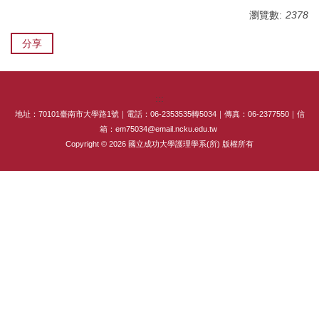
專師碩士在職專班
瀏覽數:
2378
分享
國際碩士班
國際博士班
:::
獎學金
地址：70101臺南市大學路1號｜電話：06-2353535轉5034｜傳真：06-2377550｜信
箱：em75034@email.ncku.edu.tw
申請表及範本
Copyright © 2026 國立成功大學護理學系(所) 版權所有
教室借用(限學系IP)
國際交流
法規彙編