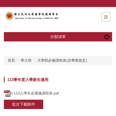
跳
到
主
要
內
:::
容
區
分類清單
:::
分類清單
首頁
學士班
大學部必修課程表(含畢業規定)
招生資訊
系所介紹
113學年度入學新生適用
教職員工
0.113入學生必選修課程表.pdf
學士班
批次下載附件
碩士班