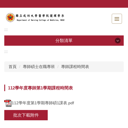
跳
到
主
要
內
:::
容
區
分類清單
:::
分類清單
首頁
專師碩士在職專班
專師課程時間表
招生資訊
系所介紹
112學年度專師第1學期課程時間表
教職員工
112學年度第1學期專師碩1課表.pdf
學士班
批次下載附件
碩士班