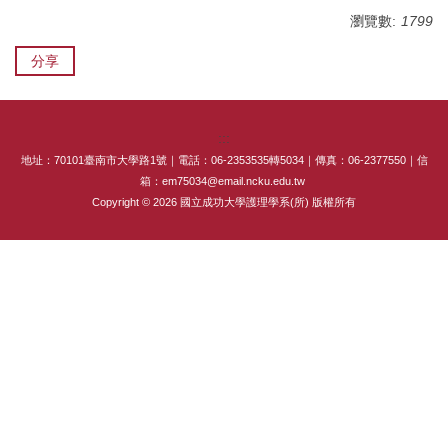
專師碩士在職專班
瀏覽數:
1799
分享
國際碩士班
國際博士班
:::
獎學金
地址：70101臺南市大學路1號｜電話：06-2353535轉5034｜傳真：06-2377550｜信
箱：em75034@email.ncku.edu.tw
申請表及範本
Copyright © 2026 國立成功大學護理學系(所) 版權所有
教室借用(限學系IP)
國際交流
法規彙編