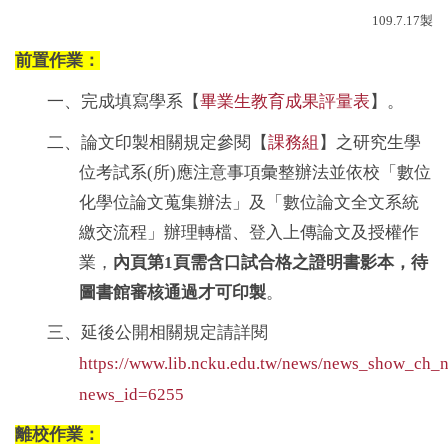
專師碩士在職專班
109.7.17製
前置作業：
國際碩士班
畢業生教育成果評量表
一、完成填寫學系【
】。
國際博士班
課務組
二、論文印製相關規定參閱【
】之研究生學
獎學金
位考試系(所)應注意事項彙整辦法並依校「數位
申請表及範本
化學位論文蒐集辦法」及「數位論文全文系統
繳交流程」辦理轉檔、登入上傳論文及授權作
教室借用(限學系IP)
業，
內頁第1
頁需含口試合格之證明書影本，待
國際交流
圖書館審核通過才可印製
。
三、延後公開相關規定請詳閱
法規彙編
https://www.lib.ncku.edu.tw/news/news_show_ch_
news_id=6255
離校作業：