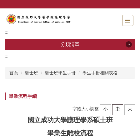
跳
到
主
要
內
:::
容
區
分類清單
:::
分類清單
首頁
碩士班
碩士班學生手冊
學生手冊相關表格
招生資訊
系所介紹
畢業流程手續
教職員工
字體大小調整
小
中
大
學士班
國立成功大學護理學系碩士班
畢業生離校流程
碩士班