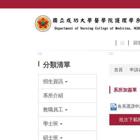
跳
到
主
要
內
容
:::
回
區
:::
:::
分類清單
首頁
申請
招生資訊
系所加簽單
系所介紹
各系選課申請
教職員工
批次下載
學士班
碩士班