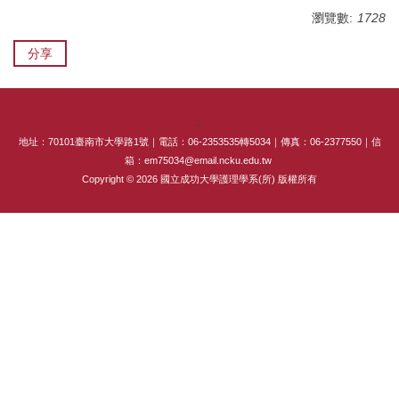
瀏覽數:
1728
專師碩士在職專班
分享
國際碩士班
國際博士班
:::
獎學金
地址：70101臺南市大學路1號｜電話：06-2353535轉5034｜傳真：06-2377550｜信
箱：em75034@email.ncku.edu.tw
申請表及範本
Copyright © 2026 國立成功大學護理學系(所) 版權所有
教室借用(限學系IP)
國際交流
法規彙編