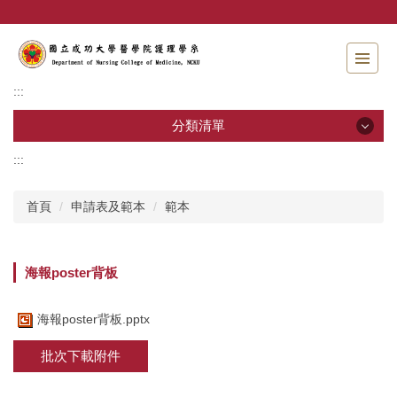
跳
到
主
要
內
:::
容
區
分類清單
:::
分類清單
首頁
申請表及範本
範本
招生資訊
系所介紹
海報poster背板
教職員工
海報poster背板.pptx
學士班
批次下載附件
碩士班