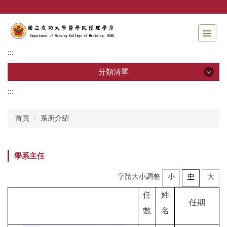
跳
到
主
要
內
:::
容
區
分類清單
:::
分類清單
首頁
系所介紹
招生資訊
系所介紹
學系主任
教職員工
字體大小調整
小
中
大
學士班
任
姓
任期
數
名
碩士班