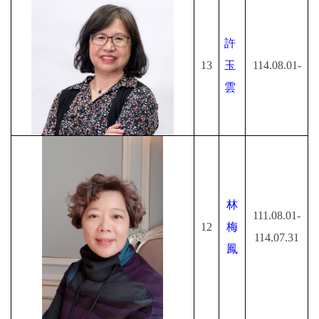
專師碩士在職專班
許
國際碩士班
13
玉
114.08.01-
國際博士班
雲
獎學金
申請表及範本
教室借用(限學系IP)
林
國際交流
111.08.01-
12
梅
114.07.31
法規彙編
鳳