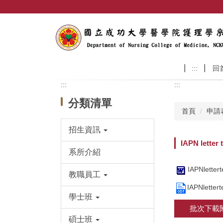
跳
到
主
要
內
容
:::
回
區
:::
:::
分類清單
首頁
申請
招生資訊
IAPN letter 
系所介紹
IAPNletter
教職員工
IAPNlettert
學士班
批次下載
碩士班