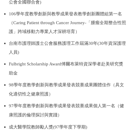
公會全國聯合會)
專師碩士在職專班
106學年度教學創新與教學成果發表教學創新團體組第一名
國際碩士班
（Caring Patient through Cancer Journey-「腫瘤全期整合性照
護」跨域移動力專業人才深耕培育）
國際博士班
台南市護理師護士公會服務護理工作屆滿30年(30年資深護理
獎學金
人員)
申請表及範本
Fulbright Scholarship Award傅爾布萊特資深學者赴美研究獎
教室借用(限學系IP)
助金
98學年度教學創新與教學成果發表競賽成果團體佳作（具文
國際交流
化適切性之健康照護）
法規彙編
97學年度教學創新與教學成果發表競賽成果個人第一名（健
康照護的倫理探討與實踐）
成大醫學院教師勵人獎(97學年度下學期)