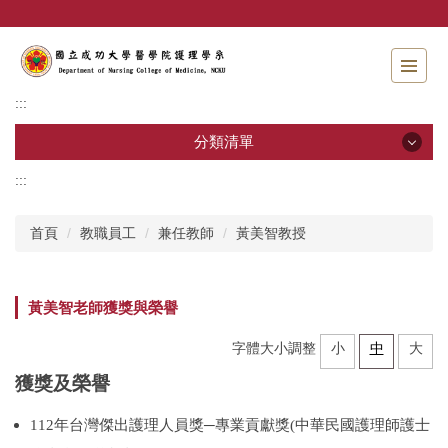
跳
到
主
要
內
:::
容
區
分類清單
:::
分類清單
首頁
教職員工
兼任教師
黃美智教授
招生資訊
系所介紹
黃美智老師獲獎與榮譽
教職員工
字體大小調整
小
中
大
學士班
獲獎及榮譽
碩士班
112年台灣傑出護理人員獎─專業貢獻獎(中華民國護理師護士