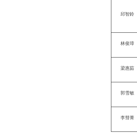
邱智鈴
林俊璋
梁惠茹
郭雪敏
李彗菁