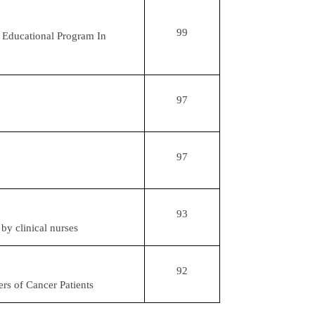
99
 Educational Program In
97
97
93
 by clinical nurses
92
ers of Cancer Patients