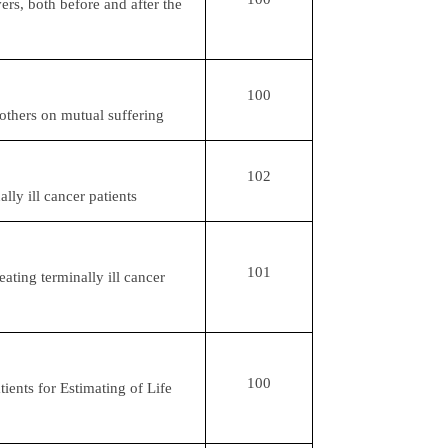
ers, both before and after the
100
 others on mutual suffering
102
lly ill cancer patients
101
ating terminally ill cancer
100
ients for Estimating of Life