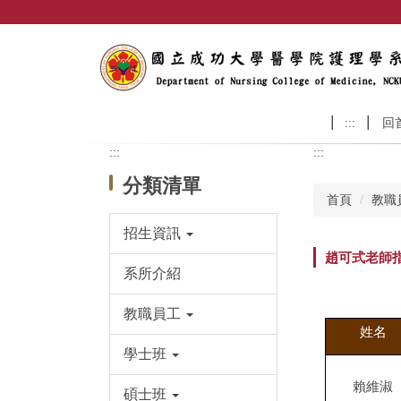
跳
到
主
要
內
容
:::
回
區
:::
:::
分類清單
首頁
教職
招生資訊
趙可式老師
系所介紹
教職員工
姓名
學士班
賴維淑
碩士班