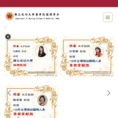
跳
到
主
要
內
:::
容
區