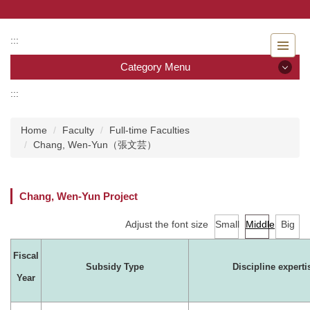
Jump
to
the
:::
main
Category Menu
content
block
:::
Category Menu
Home
Faculty
Full-time Faculties
Admissions
Chang, Wen-Yun（張文芸）
Introduction to the Department of Nursing
Chang, Wen-Yun Project
Faculty
Adjust the font size
Small
Middle
Big
Undergraduate program
Fiscal
Master program
Subsidy Type
Discipline experti
Year
Master Program for Nurse Practitioners