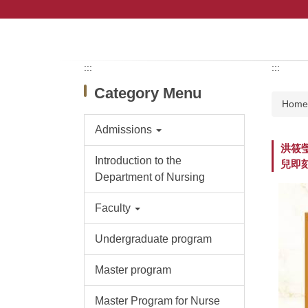
Jump
to
the
main
content
:::
:::
block
Category Menu
Hom
Admissions
洪筱
Introduction to the
兒即
Department of Nursing
Faculty
Undergraduate program
Master program
Master Program for Nurse