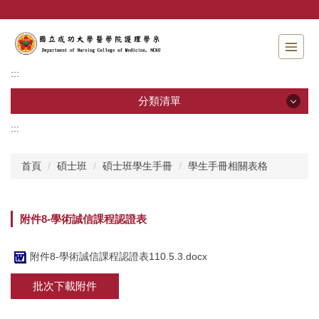
跳
到
主
要
內
:::
容
區
分類清單
:::
分類清單
首頁
碩士班
碩士班學生手冊
學生手冊相關表格
招生資訊
系所介紹
附件8-學術誠信課程認證表
教職員工
附件8-學術誠信課程認證表110.5.3.docx
學士班
批次下載附件
碩士班