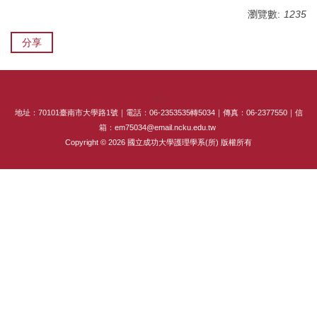
瀏覽數:
1235
專師碩士在職專班
分享
國際碩士班
國際博士班
:::
獎學金
地址：70101臺南市大學路1號｜電話：06-2353535轉5034｜傳真：06-2377550｜信
箱：em75034@email.ncku.edu.tw
申請表及範本
Copyright © 2026 國立成功大學護理學系(所) 版權所有
教室借用(限學系IP)
國際交流
法規彙編